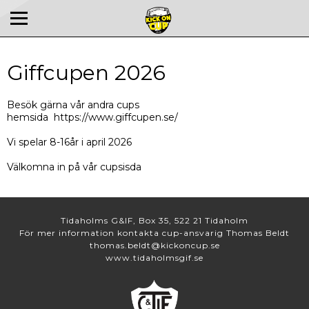
Giffcupen 2026
Besök gärna vår andra cups
hemsida
https://www.giffcupen.se/
Vi spelar 8-16år i april 2026
Välkomna in på vår cupsisda
Tidaholms G&IF, Box 35, 522 21 Tidaholm
För mer information kontakta cup-ansvarig Thomas Beldt
thomas.beldt@kickoncup.se
www.tidaholmsgif.se