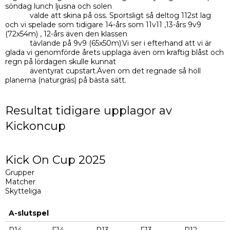
söndag lunch ljusna och solen
valde att skina på oss. Sportsligt så deltog 112st lag
och vi spelade som tidigare 14-års som 11v11 ,13-års 9v9
(72x54m) , 12-års även den klassen
tävlande på 9v9 (65x50m).Vi ser i efterhand att vi är
glada vi genomförde årets upplaga även om kraftig blåst och
regn på lördagen skulle kunnat
äventyrat cupstart.Även om det regnade så höll
planerna (naturgräs) på bästa sätt.
Resultat tidigare upplagor av
Kickoncup
Kick On Cup 2025
Grupper
Matcher
Skytteliga
A-slutspel