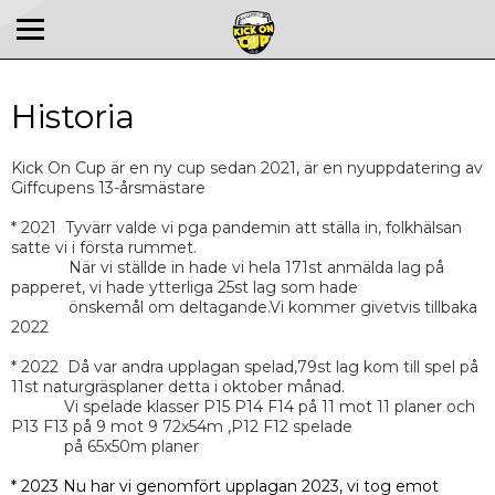
Historia
Kick On Cup är en ny cup sedan 2021, är en nyuppdatering av
Giffcupens 13-årsmästare
* 2021 Tyvärr valde vi pga pandemin att ställa in, folkhälsan
satte vi i första rummet.
När vi ställde in hade vi hela 171st anmälda lag på
papperet, vi hade ytterliga 25st lag som hade
önskemål om deltagande.Vi kommer givetvis tillbaka
2022
* 2022 Då var andra upplagan spelad,79st lag kom till spel på
11st naturgräsplaner detta i oktober månad.
Vi spelade klasser P15 P14 F14 på 11 mot 11 planer och
P13 F13 på 9 mot 9 72x54m ,P12 F12 spelade
på 65x50m planer
* 2023 Nu har vi genomfört upplagan 2023, vi tog emot