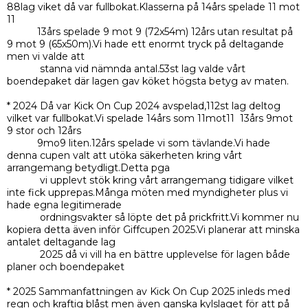
88lag viket då var fullbokat.Klasserna på 14års spelade 11 mot
11
13års spelade 9 mot 9 (72x54m) 12års utan resultat på
9 mot 9 (65x50m).Vi hade ett enormt tryck på deltagande
men vi valde att
stanna vid nämnda antal.53st lag valde vårt
boendepaket där lagen gav köket högsta betyg av maten.
* 2024 Då var Kick On Cup 2024 avspelad,112st lag deltog
vilket var fullbokat.Vi spelade 14års som 11mot11 13års 9mot
9 stor och 12års
9mo9 liten.12års spelade vi som tävlande.Vi hade
denna cupen valt att utöka säkerheten kring vårt
arrangemang betydligt.Detta pga
vi upplevt stök kring vårt arrangemang tidigare vilket
inte fick upprepas.Många möten med myndigheter plus vi
hade egna legitimerade
ordningsvakter så löpte det på prickfritt.Vi kommer nu
kopiera detta även inför Giffcupen 2025.Vi planerar att minska
antalet deltagande lag
2025 då vi vill ha en bättre upplevelse för lagen både
planer och boendepaket
* 2025 Sammanfattningen av Kick On Cup 2025 inleds med
regn och kraftig blåst men även ganska kylslaget för att på